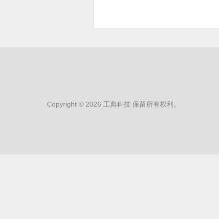
Copyright © 2026 工典科技 保留所有权利。