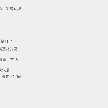
易于集成到现
例如下：
属基材的腐
境危害，节约
用水量。
和油漆饰面牢固